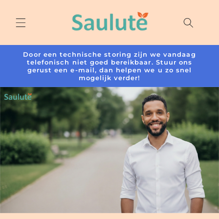
Meteen
naar de
content
Door een technische storing zijn we vandaag
telefonisch niet goed bereikbaar. Stuur ons
gerust een e-mail, dan helpen we u zo snel
mogelijk verder!