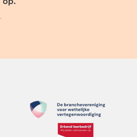
 op.
.