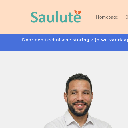
Meteen
naar de
content
Homepage
O
Door een technische storing zijn we vandaag